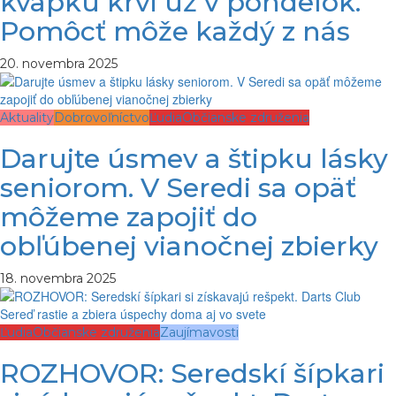
kvapku krvi už v pondelok.
Pomôcť môže každý z nás
20. novembra 2025
Aktuality
Dobrovoľníctvo
Ľudia
Občianske združenia
Darujte úsmev a štipku lásky
seniorom. V Seredi sa opäť
môžeme zapojiť do
obľúbenej vianočnej zbierky
18. novembra 2025
Ľudia
Občianske združenia
Zaujímavosti
ROZHOVOR: Seredskí šípkari