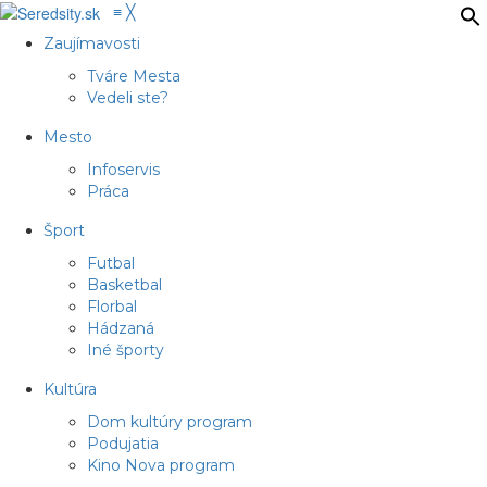
≡
╳
Zaujímavosti
Tváre Mesta
Vedeli ste?
Mesto
Infoservis
Práca
Šport
Futbal
Basketbal
Florbal
Hádzaná
Iné športy
Kultúra
Dom kultúry program
Podujatia
Kino Nova program