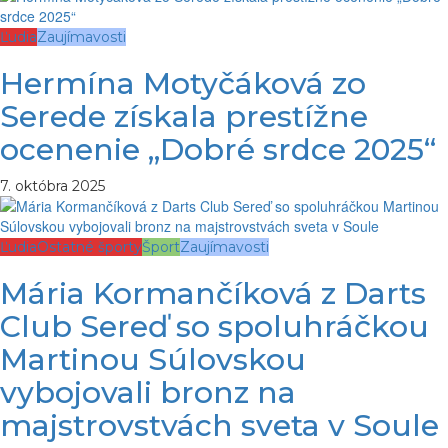
Ľudia
Zaujímavosti
Hermína Motyčáková zo
Serede získala prestížne
ocenenie „Dobré srdce 2025“
7. októbra 2025
Ľudia
Ostatné športy
Šport
Zaujímavosti
Mária Kormančíková z Darts
Club Sereď so spoluhráčkou
Martinou Súlovskou
vybojovali bronz na
majstrovstvách sveta v Soule