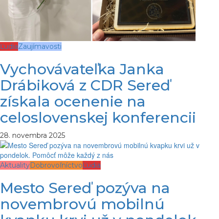
Ľudia
Zaujímavosti
Vychovávateľka Janka
Drábiková z CDR Sereď
získala ocenenie na
celoslovenskej konferencii
28. novembra 2025
Aktuality
Dobrovoľníctvo
Ľudia
Mesto Sereď pozýva na
novembrovú mobilnú