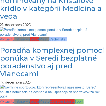
nominovaný na Krištáľové
krídlo v kategórii Medicína a
veda
21. decembra 2025
Aktuality
Infoservis
Ľudia
Mesto
Vedeli ste?
Poradňa komplexnej pomoci
ponúka v Seredi bezplatné
poradenstvo aj pred
Vianocami
17. decembra 2025
Aktuality
Infoservis
Ľudia
Mesto
Ostatné športy
Šport