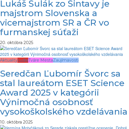
Lukáš Šulák zo Šintavy je
majstrom Slovenska a
vicemajstrom SR a ČR vo
furmanskej súťaži
20. októbra 2025
Aktuality
Ľudia
Tváre Mesta
Zaujímavosti
Seredčan Ľubomír Švorc sa
stal laureátom ESET Science
Award 2025 v kategórii
Výnimočná osobnosť
vysokoškolského vzdelávania
10. októbra 2025