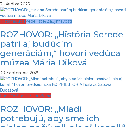
3. októbra 2025
História
Ľudia
Vedeli ste?
Zaujímavosti
ROZHOVOR: „História Serede
patrí aj budúcim
generáciám,“ hovorí vedúca
múzea Mária Diková
30. septembra 2025
Ľudia
Občianske združenia
ROZHOVOR: „Mladí
potrebujú, aby sme ich