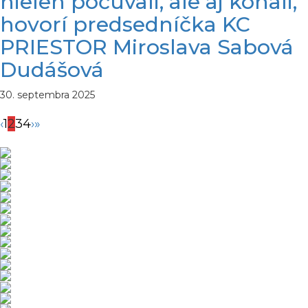
nielen počúvali, ale aj konali,“
hovorí predsedníčka KC
PRIESTOR Miroslava Sabová
Dudášová
30. septembra 2025
‹
1
2
3
4
›
»