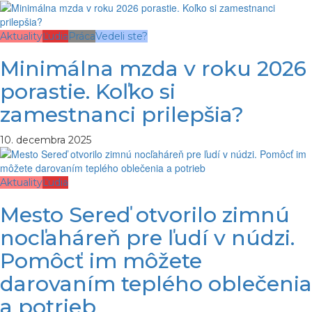
Aktuality
Ľudia
Práca
Vedeli ste?
Minimálna mzda v roku 2026
porastie. Koľko si
zamestnanci prilepšia?
10. decembra 2025
Aktuality
Ľudia
Mesto Sereď otvorilo zimnú
nocľaháreň pre ľudí v núdzi.
Pomôcť im môžete
darovaním teplého oblečenia
a potrieb