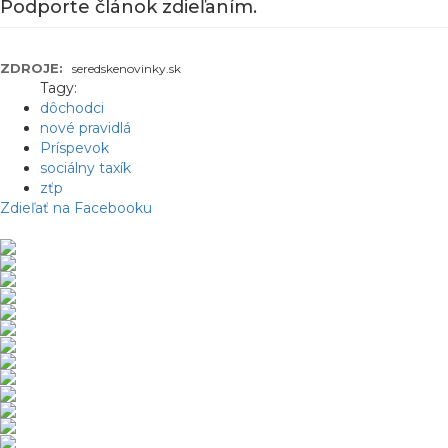
Podporte článok zdieľaním.
ZDROJE:
seredskenovinky.sk
Tagy:
dôchodci
nové pravidlá
Príspevok
sociálny taxík
zťp
Zdieľať na Facebooku