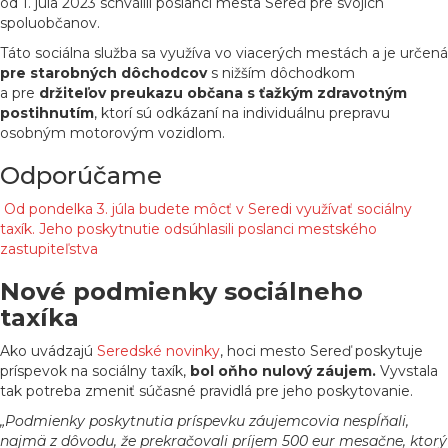
od 1. júla 2023 schválili poslanci mesta Sereď pre svojich
spoluobčanov.
Táto sociálna služba sa využíva vo viacerých mestách a je určená
pre starobných dôchodcov
s nižším dôchodkom
a pre
držiteľov preukazu občana s ťažkým zdravotným
postihnutím
, ktorí sú odkázaní na individuálnu prepravu
osobným motorovým vozidlom.
Odporúčame
Od pondelka 3. júla budete môcť v Seredi využívať sociálny
taxík. Jeho poskytnutie odsúhlasili poslanci mestského
zastupiteľstva
Nové podmienky sociálneho
taxíka
Ako uvádzajú
Seredské novinky
, hoci mesto Sereď poskytuje
príspevok na sociálny taxík,
bol oňho nulový záujem.
Vyvstala
tak potreba zmeniť súčasné pravidlá pre jeho poskytovanie.
„Podmienky poskytnutia príspevku záujemcovia nespĺňali,
najmä z dôvodu, že prekračovali príjem 500 eur mesačne, ktorý