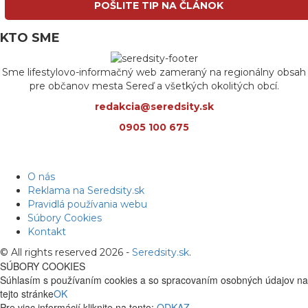
POŠLITE TIP NA ČLÁNOK
KTO SME
Sme lifestylovo-informačný web zameraný na regionálny obsah
pre občanov mesta Sereď a všetkých okolitých obcí.
redakcia@seredsity.sk
0905 100 675
O nás
Reklama na Seredsity.sk
Pravidlá používania webu
Súbory Cookies
Kontakt
© All rights reserved 2026 -
Seredsity.sk
.
SÚBORY COOKIES
Súhlasím s používaním cookies a so spracovaním osobných údajov na
tejto stránke
OK
Pre viac informácií kliknite na tento:
ODKAZ