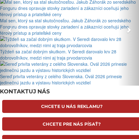
Mal sen, ktorý sa stal skutočnosťou. Jakub Záhorák zo seredského
Fonguru dnes opravuje stovky zariadení a zákazníci oceňujú jeho
férový prístup a priateľské ceny
Týždeň sa začal dobrým skutkom. V Seredi darovalo krv 28
dobrovoľníkov, medzi nimi aj traja prvodarcovia
Sereď privíta veterány z celého Slovenska. Ovál 2026 prinesie
jedinečnú jazdu a výstavu historických vozidiel
KONTAKTUJ NÁS
CHCETE U NÁS REKLAMU?
CHCETE PRE NÁS PÍSAŤ?