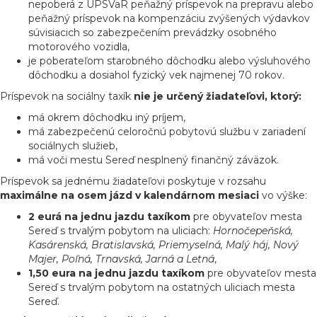
nepoberá z ÚPSVaR peňažný príspevok na prepravu alebo
peňažný príspevok na kompenzáciu zvýšených výdavkov
súvisiacich so zabezpečením prevádzky osobného
motorového vozidla,
je poberateľom starobného dôchodku alebo výsluhového
dôchodku a dosiahol fyzický vek najmenej 70 rokov.
Príspevok na sociálny taxík
nie je určený žiadateľovi, ktorý:
má okrem dôchodku iný príjem,
má zabezpečenú celoročnú pobytovú službu v zariadení
sociálnych služieb,
má voči mestu Sereď nesplnený finančný záväzok.
Príspevok sa jednému žiadateľovi poskytuje v rozsahu
maximálne na osem jázd v kalendárnom mesiaci
vo výške:
2 eurá na jednu jazdu taxíkom
pre obyvateľov mesta
Sereď s trvalým pobytom na uliciach:
Hornočepeňská,
Kasárenská, Bratislavská, Priemyselná, Malý háj, Nový
Majer, Poľná, Trnavská, Jarná a Letná
,
1,50 eura na jednu jazdu taxíkom
pre obyvateľov mesta
Sereď s trvalým pobytom na ostatných uliciach mesta
Sereď.