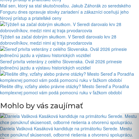
Mal sen, ktorý sa stal skutočnosťou. Jakub Záhorák zo seredského
Fonguru dnes opravuje stovky zariadení a zákazníci oceňujú jeho
férový prístup a priateľské ceny
Týždeň sa začal dobrým skutkom. V Seredi darovalo krv 28
dobrovoľníkov, medzi nimi aj traja prvodarcovia
Sereď privíta veterány z celého Slovenska. Ovál 2026 prinesie
jedinečnú jazdu a výstavu historických vozidiel
Riešite dlhy, vzťahy alebo právne otázky? Mesto Sereď a Poradňa
komplexnej pomoci vám podá pomocnú ruku v ťažkom období
Mohlo by vás zaujímať
Daniela Vašková Kasáková kandiduje na primátorku Serede. Mestu
chce ponúknuť skúsenosti, odborné riešenia a otvorenú spoluprácu.