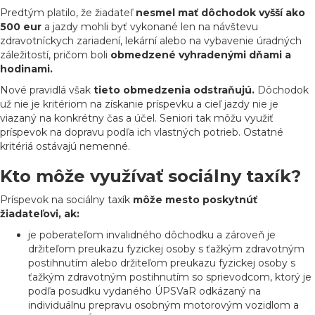
Predtým platilo, že žiadateľ
nesmel mať dôchodok vyšší ako
500 eur
a jazdy mohli byť vykonané len na návštevu
zdravotníckych zariadení, lekární alebo na vybavenie úradných
záležitostí, pričom boli
obmedzené vyhradenými dňami a
hodinami.
Nové pravidlá však
tieto obmedzenia odstraňujú.
Dôchodok
už nie je kritériom na získanie príspevku a cieľ jazdy nie je
viazaný na konkrétny čas a účel. Seniori tak môžu využiť
príspevok na dopravu podľa ich vlastných potrieb. Ostatné
kritériá ostávajú nemenné.
Kto môže využívať sociálny taxík?
Príspevok na sociálny taxík
môže mesto poskytnúť
žiadateľovi, ak:
je poberateľom invalidného dôchodku a zároveň je
držiteľom preukazu fyzickej osoby s ťažkým zdravotným
postihnutím alebo držiteľom preukazu fyzickej osoby s
ťažkým zdravotným postihnutím so sprievodcom, ktorý je
podľa posudku vydaného ÚPSVaR odkázaný na
individuálnu prepravu osobným motorovým vozidlom a