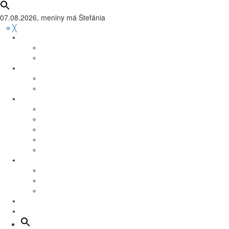
07.08.2026, meniny má
Štefánia
≡
╳
Zaujímavosti
Tváre Mesta
Vedeli ste?
Mesto
Infoservis
Práca
Šport
Futbal
Basketbal
Florbal
Hádzaná
Iné športy
Kultúra
Dom kultúry program
Podujatia
Kino Nova program
Školstvo
Dobrovoľníctvo