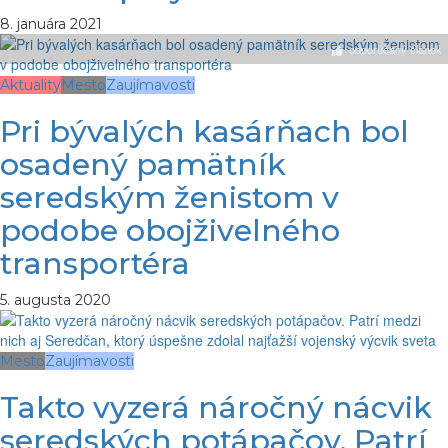
8. januára 2021
odporúčaný článok
Aktuality
Mesto
Zaujímavosti
Pri bývalých kasárňach bol
osadený pamätník
seredským ženistom v
podobe obojživelného
transportéra
5. augusta 2020
Mesto
Zaujímavosti
Takto vyzerá náročný nácvik
seredských potápačov. Patrí