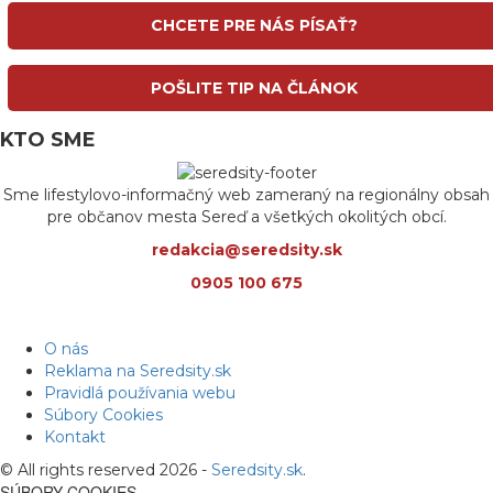
CHCETE PRE NÁS PÍSAŤ?
POŠLITE TIP NA ČLÁNOK
KTO SME
Sme lifestylovo-informačný web zameraný na regionálny obsah
pre občanov mesta Sereď a všetkých okolitých obcí.
redakcia@seredsity.sk
0905 100 675
O nás
Reklama na Seredsity.sk
Pravidlá používania webu
Súbory Cookies
Kontakt
© All rights reserved 2026 -
Seredsity.sk
.
SÚBORY COOKIES