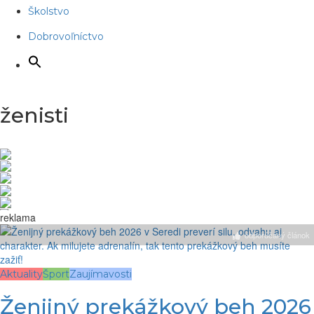
Školstvo
Dobrovoľníctvo
ženisti
reklama
odporúčaný článok
Aktuality
Šport
Zaujímavosti
Ženijný prekážkový beh 2026