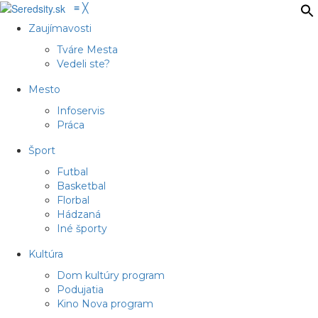
≡
╳
Zaujímavosti
Tváre Mesta
Vedeli ste?
Mesto
Infoservis
Práca
Šport
Futbal
Basketbal
Florbal
Hádzaná
Iné športy
Kultúra
Dom kultúry program
Podujatia
Kino Nova program