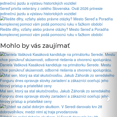
Sereď privíta veterány z celého Slovenska. Ovál 2026 prinesie
jedinečnú jazdu a výstavu historických vozidiel
Riešite dlhy, vzťahy alebo právne otázky? Mesto Sereď a Poradňa
komplexnej pomoci vám podá pomocnú ruku v ťažkom období
Mohlo by vás zaujímať
Daniela Vašková Kasáková kandiduje na primátorku Serede. Mestu
chce ponúknuť skúsenosti, odborné riešenia a otvorenú spoluprácu.
Mal sen, ktorý sa stal skutočnosťou. Jakub Záhorák zo seredského
Fonguru dnes opravuje stovky zariadení a zákazníci oceňujú jeho
férový prístup a priateľské ceny