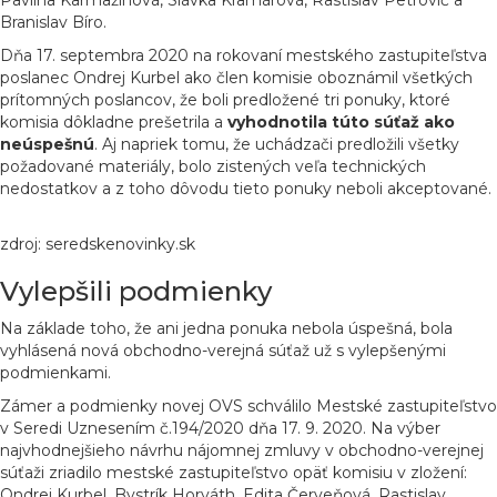
Pavlína Karmažínová, Slávka Kramárová, Rastislav Petrovič a
Branislav Bíro.
Dňa 17. septembra 2020 na rokovaní mestského zastupiteľstva
poslanec Ondrej Kurbel ako člen komisie oboznámil všetkých
prítomných poslancov, že boli predložené tri ponuky, ktoré
komisia dôkladne prešetrila a
vyhodnotila túto súťaž ako
neúspešnú
. Aj napriek tomu, že uchádzači predložili všetky
požadované materiály, bolo zistených veľa technických
nedostatkov a z toho dôvodu tieto ponuky neboli akceptované.
zdroj: seredskenovinky.sk
Vylepšili podmienky
Na základe toho, že ani jedna ponuka nebola úspešná, bola
vyhlásená nová obchodno-verejná súťaž už s vylepšenými
podmienkami.
Zámer a podmienky novej OVS schválilo Mestské zastupiteľstvo
v Seredi Uznesením č.194/2020 dňa 17. 9. 2020. Na výber
najvhodnejšieho návrhu nájomnej zmluvy v obchodno-verejnej
súťaži zriadilo mestské zastupiteľstvo opäť komisiu v zložení:
Ondrej Kurbel, Bystrík Horváth, Edita Červeňová, Rastislav