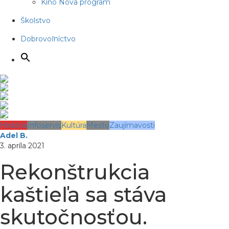
Kino Nova program
Školstvo
Dobrovoľníctvo
História
Infoservis
Kultúra
Mesto
Zaujímavosti
Adel B.
3. apríla 2021
Rekonštrukcia
kaštieľa sa stáva
skutočnosťou.