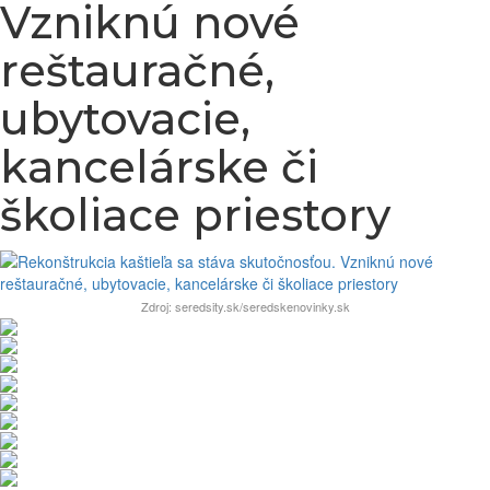
Vzniknú nové
reštauračné,
ubytovacie,
kancelárske či
školiace priestory
Zdroj: seredsity.sk/seredskenovinky.sk