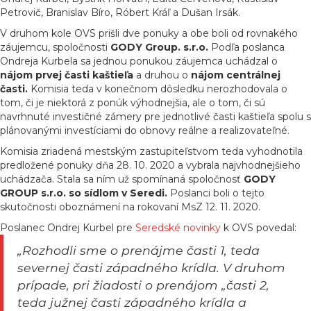
Petrovič, Branislav Bíro, Róbert Kráľ a Dušan Irsák.
V druhom kole OVS prišli dve ponuky a obe boli od rovnakého
záujemcu, spoločnosti
GODY Group. s.r.o.
Podľa poslanca
Ondreja Kurbela sa jednou ponukou záujemca uchádzal o
nájom prvej časti kaštieľa
a druhou o
nájom centrálnej
časti.
Komisia teda v konečnom dôsledku nerozhodovala o
tom, či je niektorá z ponúk výhodnejšia, ale o tom, či sú
navrhnuté investičné zámery pre jednotlivé časti kaštieľa spolu s
plánovanými investíciami do obnovy reálne a realizovateľné.
Komisia zriadená mestským zastupiteľstvom teda vyhodnotila
predložené ponuky dňa 28. 10. 2020 a vybrala najvhodnejšieho
uchádzača. Stala sa ním už spomínaná spoločnosť
GODY
GROUP s.r.o. so sídlom v Seredi.
Poslanci boli o tejto
skutočnosti oboznámení na rokovaní MsZ 12. 11. 2020.
Poslanec Ondrej Kurbel pre
Seredské novinky
k OVS povedal:
„Rozhodli sme o prenájme časti 1, teda
severnej časti západného krídla. V druhom
prípade, pri žiadosti o prenájom „časti 2,
teda južnej časti západného krídla a