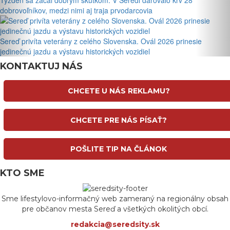
Týždeň sa začal dobrým skutkom. V Seredi darovalo krv 28
dobrovoľníkov, medzi nimi aj traja prvodarcovia
Sereď privíta veterány z celého Slovenska. Ovál 2026 prinesie
jedinečnú jazdu a výstavu historických vozidiel
KONTAKTUJ NÁS
CHCETE U NÁS REKLAMU?
CHCETE PRE NÁS PÍSAŤ?
POŠLITE TIP NA ČLÁNOK
KTO SME
Sme lifestylovo-informačný web zameraný na regionálny obsah
pre občanov mesta Sereď a všetkých okolitých obcí.
redakcia@seredsity.sk