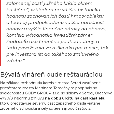
zalomenej časti južného krídla okrem
bastiónu“, vzhľadom na väčšiu historickú
hodnotu zachovaných častí hmoty objektu,
a teda aj predpokladanú väčšiu náročnosť
obnovy a vyššie finančné nároky na obnovu,
komisia vyhodnotila investičný zámer
žiadateľa ako finančne podhodnotený, a
teda považovala za riziko ako pre mesto, tak
pre investora ísť do takéhoto zmluvného
vzťahu.“
Bývalá vináreň bude reštauráciou
Na základe rozhodnutia komisie mesto Sereď zastúpené
primátorom mesta Martinom Tomčányim podpísalo so
spoločnosťou GODY GROUP s.r.o. so sídlom v Seredi, Orechová
4790/8 nájomnú zmluvu
na dobu určitú na časť kaštieľa,
ktorú predstavuje severnú časť západného krídla vrátane
zrúteného schodiska a celý suterén aj pod časťou 2.