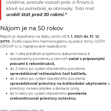
Uvidíme, pretože rozsah prác a financií,
ktoré sú potrebné, je obrovský. Toto mal
urobiť štát pred 30 rokmi.“
Nájom je na 50 rokov
Nájom je dojednaný na dobu určitú od
1. 1. 2021 do 31. 12.
2070.
Podľa časového harmonogramu sú práce firmy GODY
GROUP s.r.o. naplánované nasledovne:
do 1 roka predložiť projektovú dokumentáciu k
stavebnému povoleniu a zároveň
začať s prípravnými
prácami k rekonštrukcii,
do 2 rokov po vydaní stavebného povolenia
sprevádzkovať reštauračnú časť kaštieľa,
do 4 rokov po vydaní stavebného povolenia
sprevádzkovať priestory na krátkodobé ubytovanie
a
priestory na kancelárske a školiace účely,
do 5 rokov po vydaní stavebného
povolenia
zrekonštruovať priestory suterénu.
zdroj: seredskenovinky.sk