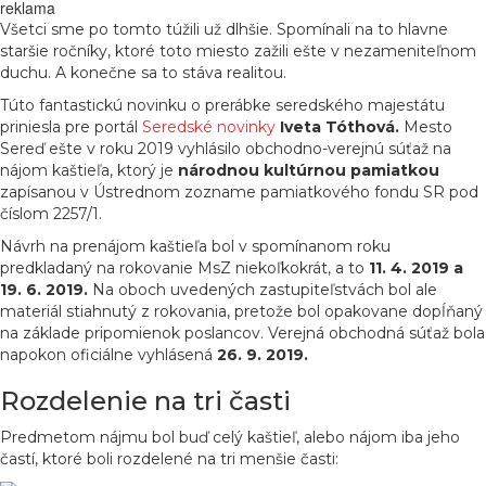
reklama
Všetci sme po tomto túžili už dlhšie. Spomínali na to hlavne
staršie ročníky, ktoré toto miesto zažili ešte v nezameniteľnom
duchu. A konečne sa to stáva realitou.
Túto fantastickú novinku o prerábke seredského majestátu
priniesla pre portál
Seredské novinky
Iveta Tóthová.
Mesto
Sereď ešte v roku 2019 vyhlásilo obchodno-verejnú súťaž na
nájom kaštieľa, ktorý je
národnou kultúrnou pamiatkou
zapísanou v Ústrednom zozname pamiatkového fondu SR pod
číslom 2257/1.
Návrh na prenájom kaštieľa bol v spomínanom roku
predkladaný na rokovanie MsZ niekoľkokrát, a to
11. 4. 2019 a
19. 6. 2019.
Na oboch uvedených zastupiteľstvách bol ale
materiál stiahnutý z rokovania, pretože bol opakovane dopĺňaný
na základe pripomienok poslancov. Verejná obchodná súťaž bola
napokon oficiálne vyhlásená
26. 9. 2019.
Rozdelenie na tri časti
Predmetom nájmu bol buď celý kaštieľ, alebo nájom iba jeho
častí, ktoré boli rozdelené na tri menšie časti: