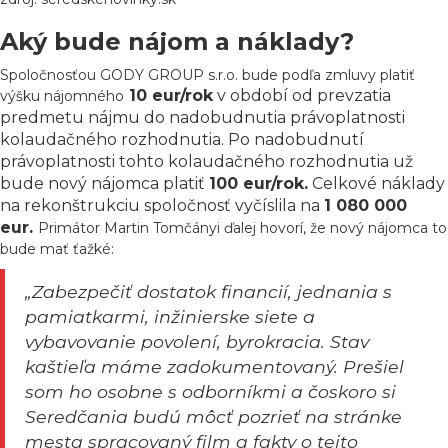
Aký bude nájom a náklady?
Spoločnosťou GODY GROUP s.r.o. bude podľa zmluvy platiť
10 eur/rok
v období od prevzatia
výšku nájomného
predmetu nájmu do nadobudnutia právoplatnosti
kolaudačného rozhodnutia. Po nadobudnutí
právoplatnosti tohto kolaudačného rozhodnutia už
bude nový nájomca platiť
100 eur/rok.
Celkové náklady
na rekonštrukciu spoločnosť vyčíslila na
1 080 000
eur.
Primátor Martin Tomčányi ďalej hovorí, že nový nájomca to
bude mať ťažké:
„Zabezpečiť dostatok financií, jednania s
pamiatkarmi, inžinierske siete a
vybavovanie povolení, byrokracia. Stav
kaštieľa máme zadokumentovaný. Prešiel
som ho osobne s odborníkmi a čoskoro si
Seredčania budú môcť pozrieť na stránke
mesta spracovaný film a fakty o tejto