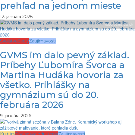
prehľad na jednom mieste
12. januára 2026
odporúčaný článok
Školstvo
Školy
Zaujímavosti
GVMS im dalo pevný základ.
Príbehy Ľubomíra Švorca a
Martina Hudáka hovoria za
všetko. Prihlášky na
gymnázium sú do 20.
februára 2026
9. januára 2026
Kultúra
Občianske združenia
Zaujímavosti