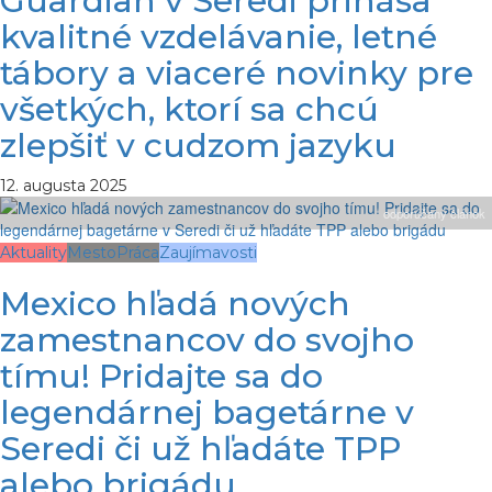
Guardian v Seredi prináša
kvalitné vzdelávanie, letné
tábory a viaceré novinky pre
všetkých, ktorí sa chcú
zlepšiť v cudzom jazyku
12. augusta 2025
odporúčaný článok
Aktuality
Mesto
Práca
Zaujímavosti
Mexico hľadá nových
zamestnancov do svojho
tímu! Pridajte sa do
legendárnej bagetárne v
Seredi či už hľadáte TPP
alebo brigádu