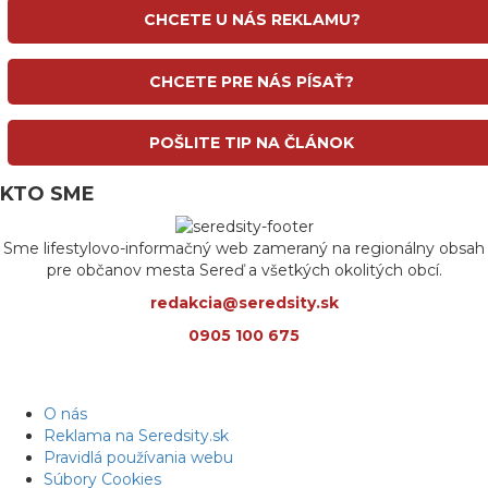
CHCETE U NÁS REKLAMU?
CHCETE PRE NÁS PÍSAŤ?
POŠLITE TIP NA ČLÁNOK
KTO SME
Sme lifestylovo-informačný web zameraný na regionálny obsah
pre občanov mesta Sereď a všetkých okolitých obcí.
redakcia@seredsity.sk
0905 100 675
O nás
Reklama na Seredsity.sk
Pravidlá používania webu
Súbory Cookies