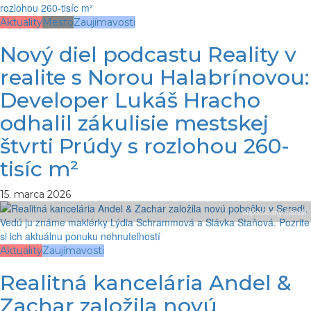
Aktuality
Mesto
Zaujímavosti
Nový diel podcastu Reality v
realite s Norou Halabrínovou:
Developer Lukáš Hracho
odhalil zákulisie mestskej
štvrti Prúdy s rozlohou 260-
tisíc m²
15. marca 2026
odporúčaný článok
Aktuality
Zaujímavosti
Realitná kancelária Andel &
Zachar založila novú