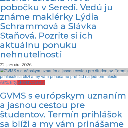
pobočku v Seredi. Vedú ju
známe maklérky Lýdia
Schrammová a Slávka
Staňová. Pozrite si ich
aktuálnu ponuku
nehnuteľností
22. januára 2026
odporúčaný článok
Aktuality
Školstvo
Školy
GVMS s európskym uznaním
a jasnou cestou pre
študentov. Termín prihlášok
sa blíži a my vám prinášame