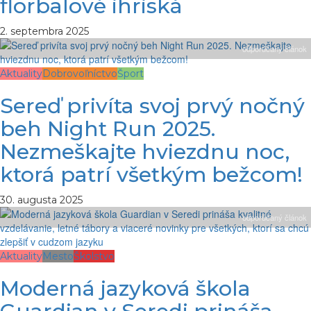
florbalové ihriská
2. septembra 2025
odporúčaný článok
Aktuality
Dobrovoľníctvo
Šport
Sereď privíta svoj prvý nočný
beh Night Run 2025.
Nezmeškajte hviezdnu noc,
ktorá patrí všetkým bežcom!
30. augusta 2025
odporúčaný článok
Aktuality
Mesto
Školstvo
Moderná jazyková škola