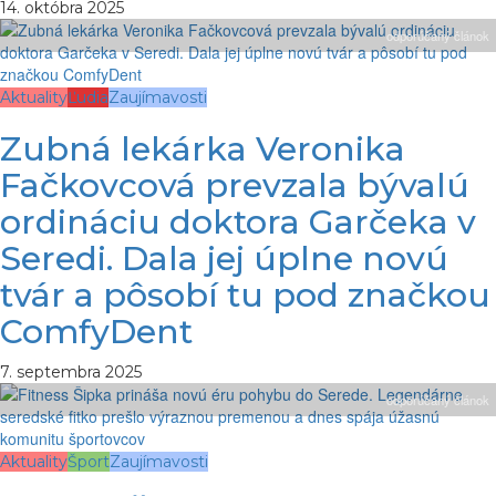
14. októbra 2025
odporúčaný článok
Aktuality
Ľudia
Zaujímavosti
Zubná lekárka Veronika
Fačkovcová prevzala bývalú
ordináciu doktora Garčeka v
Seredi. Dala jej úplne novú
tvár a pôsobí tu pod značkou
ComfyDent
7. septembra 2025
odporúčaný článok
Aktuality
Šport
Zaujímavosti