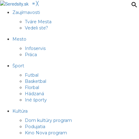
≡
╳
Zaujímavosti
Tváre Mesta
Vedeli ste?
Mesto
Infoservis
Práca
Šport
Futbal
Basketbal
Florbal
Hádzaná
Iné športy
Kultúra
Dom kultúry program
Podujatia
Kino Nova program