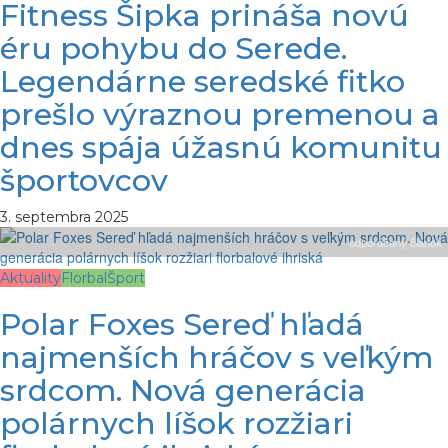
Fitness Šipka prináša novú
éru pohybu do Serede.
Legendárne seredské fitko
prešlo výraznou premenou a
dnes spája úžasnú komunitu
športovcov
3. septembra 2025
odporúčaný článok
Aktuality
Florbal
Šport
Polar Foxes Sereď hľadá
najmenších hráčov s veľkým
srdcom. Nová generácia
polárnych líšok rozžiari