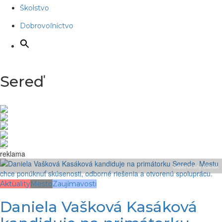
Školstvo
Dobrovoľníctvo
Sereď
reklama
odporúčaný článok
Aktuality
Mesto
Zaujímavosti
Daniela Vašková Kasáková