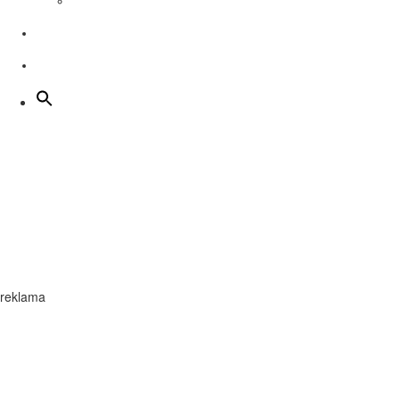
Kino Nova program
Školstvo
Dobrovoľníctvo
Infoservis
reklama