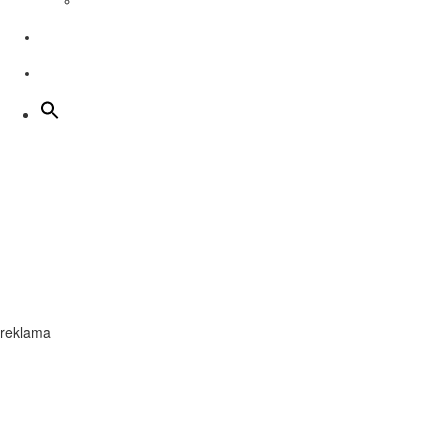
Kino Nova program
Školstvo
Dobrovoľníctvo
Školstvo
reklama