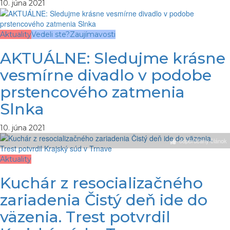
10. júna 2021
Aktuality
Vedeli ste?
Zaujímavosti
AKTUÁLNE: Sledujme krásne
vesmírne divadlo v podobe
prstencového zatmenia
Slnka
10. júna 2021
odporúčaný článok
Aktuality
Kuchár z resocializačného
zariadenia Čistý deň ide do
väzenia. Trest potvrdil