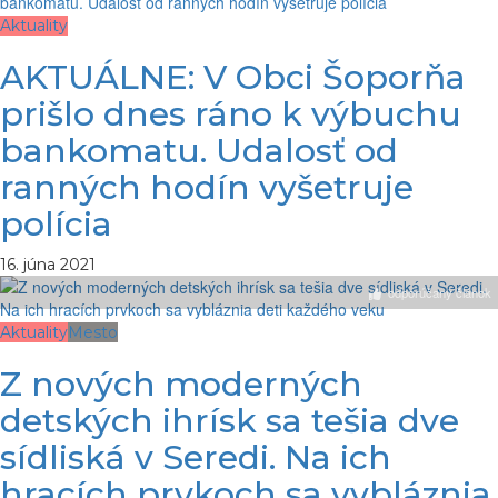
Aktuality
AKTUÁLNE: V Obci Šoporňa
prišlo dnes ráno k výbuchu
bankomatu. Udalosť od
ranných hodín vyšetruje
polícia
16. júna 2021
odporúčaný článok
Aktuality
Mesto
Z nových moderných
detských ihrísk sa tešia dve
sídliská v Seredi. Na ich
hracích prvkoch sa vybláznia