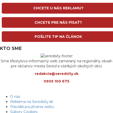
CHCETE U NÁS REKLAMU?
CHCETE PRE NÁS PÍSAŤ?
POŠLITE TIP NA ČLÁNOK
KTO SME
Sme lifestylovo-informačný web zameraný na regionálny obsah
pre občanov mesta Sereď a všetkých okolitých obcí.
redakcia@seredsity.sk
0905 100 675
O nás
Reklama na Seredsity.sk
Pravidlá používania webu
Súbory Cookies