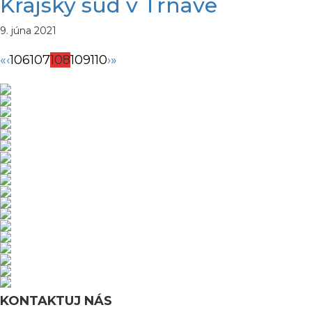
Krajský súd v Trnave
9. júna 2021
«
‹
106
107
108
109
110
›
»
KONTAKTUJ NÁS