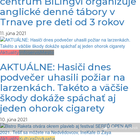
centrum BiLingvi organizuje
anglické denné tábory v
Trnave pre deti od 3 rokov
11. júna 2021
Aktuality
Infoservis
Mesto
AKTUÁLNE: Hasiči dnes
podvečer uhasili požiar na
larzenkách. Takéto a väčšie
škody dokáže spáchať aj
jeden ohorok cigarety
10. júna 2021
odporúčaný článok
Aktuality
Kultúra
Podujatia