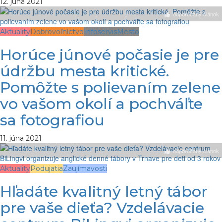
12. júna 2021
odporúčaný článok
Aktuality
Dobrovoľníctvo
Infoservis
Mesto
Horúce júnové počasie je pre
údržbu mesta kritické.
Pomôžte s polievaním zelene
vo vašom okolí a pochváľte
sa fotografiou
11. júna 2021
odporúčaný článok
Aktuality
Podujatia
Zaujímavosti
Hľadáte kvalitný letný tábor
pre vaše dieťa? Vzdelávacie