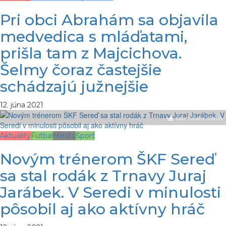
Pri obci Abrahám sa objavila
medvedica s mláďatami,
prišla tam z Majcichova.
Šelmy čoraz častejšie
schádzajú južnejšie
12. júna 2021
odporúčaný článok
Aktuality
Futbal
Mesto
Šport
Novým trénerom ŠKF Sereď
sa stal rodák z Trnavy Juraj
Jarábek. V Seredi v minulosti
pôsobil aj ako aktívny hráč