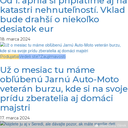
Od 1. apríla si priplatíme aj na
katastri nehnuteľností. Vklad
bude drahší o niekoľko
desiatok eur
18. marca 2024
Podujatia
Vedeli ste?
Zaujímavosti
Už o mesiac tu máme
obľúbenú Jarnú Auto-Moto
veterán burzu, kde si na svoje
prídu zberatelia aj domáci
majstri
17. marca 2024
odporúčaný článok