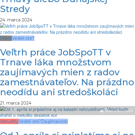
Stredy
24. marca 2024
Práca
Vedeli ste?
Veľtrh práce JobSpoTT v
Trnave láka množstvom
zaujímavých mien z radov
zamestnávateľov. Na prázdno
neodídu ani stredoškoláci
21. marca 2024
odporúčaný článok
Aktuality
Vedeli ste?
Zaujímavosti