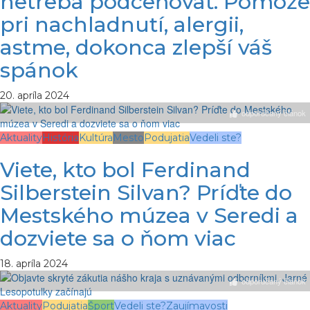
netreba podceňovať. Pomôže
pri nachladnutí, alergii,
astme, dokonca zlepší váš
spánok
20. apríla 2024
odporúčaný článok
Aktuality
História
Kultúra
Mesto
Podujatia
Vedeli ste?
Viete, kto bol Ferdinand
Silberstein Silvan? Príďte do
Mestského múzea v Seredi a
dozviete sa o ňom viac
18. apríla 2024
odporúčaný článok
Aktuality
Podujatia
Šport
Vedeli ste?
Zaujímavosti