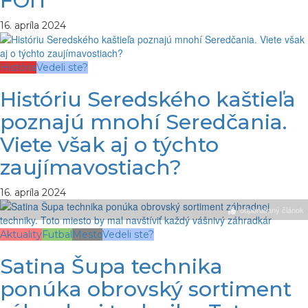
FOIT
16. apríla 2024
História
Vedeli ste?
Históriu Seredského kaštieľa
poznajú mnohí Seredčania.
Viete však aj o týchto
zaujímavostiach?
16. apríla 2024
odporúčaný článok
Aktuality
Futbal
Mesto
Vedeli ste?
Satina Šupa technika
ponúka obrovský sortiment