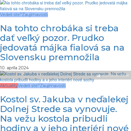
Vedeli ste?
Zaujímavosti
Na tohto chrobáka si treba
dať veľký pozor. Prudko
jedovatá májka fialová sa na
Slovensku premnožila
10. apríla 2024
odporúčaný článok
Aktuality
Vedeli ste?
Zaujímavosti
Kostol sv. Jakuba v neďalekej
Dolnej Strede sa vynovuje.
Na vežu kostola pribudli
hodiny a v jeho interiéri nové