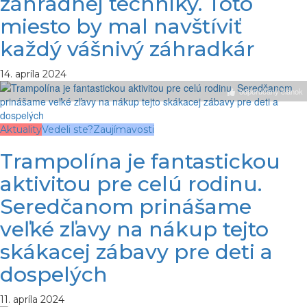
záhradnej techniky. Toto
miesto by mal navštíviť
každý vášnivý záhradkár
14. apríla 2024
odporúčaný článok
Aktuality
Vedeli ste?
Zaujímavosti
Trampolína je fantastickou
aktivitou pre celú rodinu.
Seredčanom prinášame
veľké zľavy na nákup tejto
skákacej zábavy pre deti a
dospelých
11. apríla 2024