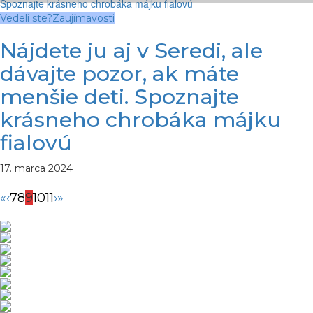
Vedeli ste?
Zaujímavosti
Nájdete ju aj v Seredi, ale
dávajte pozor, ak máte
menšie deti. Spoznajte
krásneho chrobáka májku
fialovú
17. marca 2024
«
‹
7
8
9
10
11
›
»