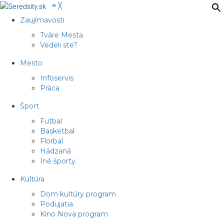
≡
╳
Zaujímavosti
Tváre Mesta
Vedeli ste?
Mesto
Infoservis
Práca
Šport
Futbal
Basketbal
Florbal
Hádzaná
Iné športy
Kultúra
Dom kultúry program
Podujatia
Kino Nova program