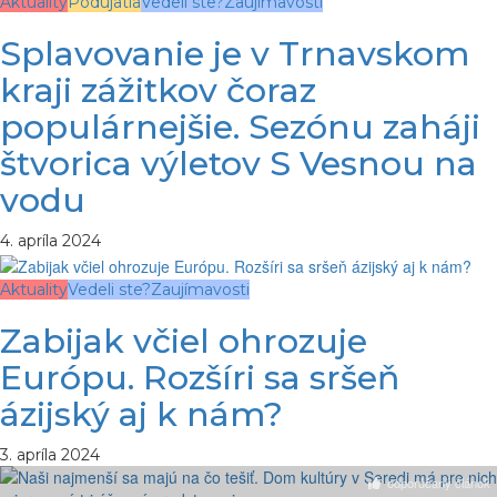
Aktuality
Podujatia
Vedeli ste?
Zaujímavosti
Splavovanie je v Trnavskom
kraji zážitkov čoraz
populárnejšie. Sezónu zaháji
štvorica výletov S Vesnou na
vodu
4. apríla 2024
Aktuality
Vedeli ste?
Zaujímavosti
Zabijak včiel ohrozuje
Európu. Rozšíri sa sršeň
ázijský aj k nám?
3. apríla 2024
odporúčaný článok