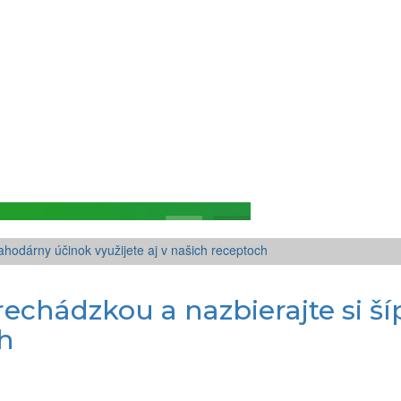
rechádzkou a nazbierajte si š
ch