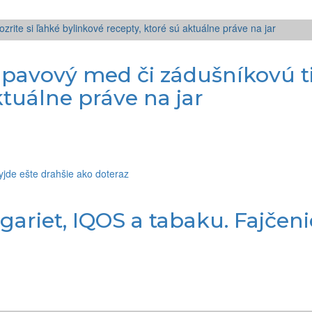
úpavový med či zádušníkovú ti
ktuálne práve na jar
gariet, IQOS a tabaku. Fajčeni