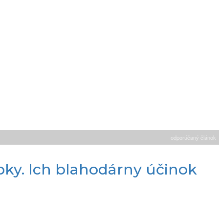
odporúčaný článok
ípky. Ich blahodárny účinok