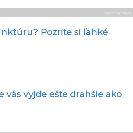
odporúčaný článok
nktúru? Pozrite si ľahké
e vás vyjde ešte drahšie ako