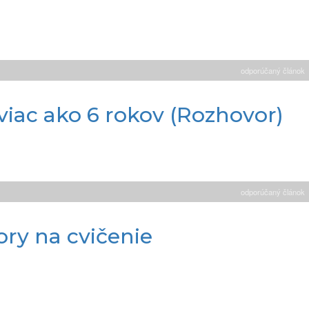
odporúčaný článok
ac ako 6 rokov (Rozhovor)
odporúčaný článok
ry na cvičenie