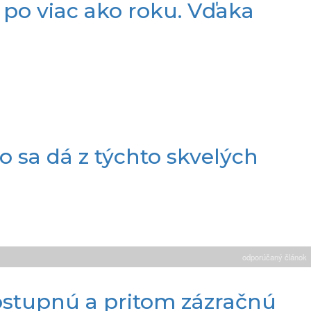
j po viac ako roku. Vďaka
o sa dá z týchto skvelých
odporúčaný článok
dostupnú a pritom zázračnú