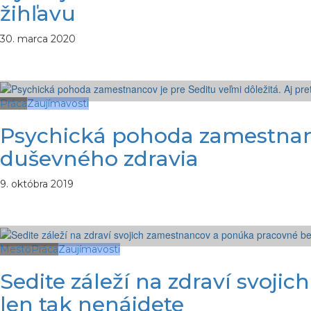
žihľavu
30. marca 2020
Práca
Zaujímavosti
Psychická pohoda zamestnanco
duševného zdravia
9. októbra 2019
Mesto
Práca
Zaujímavosti
Sedite záleží na zdraví svoji
len tak nenájdete