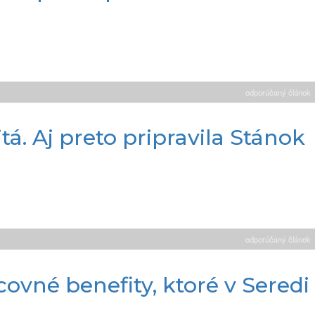
odporúčaný článok
á. Aj preto pripravila Stánok
odporúčaný článok
ovné benefity, ktoré v Seredi