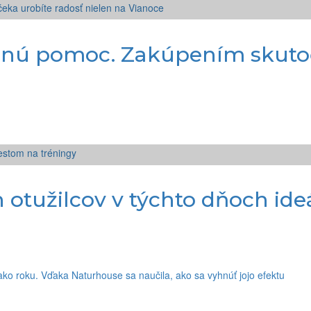
očnú pomoc. Zakúpením skuto
h otužilcov v týchto dňoch i