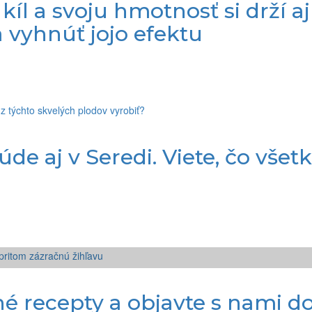
kíl a svoju hmotnosť si drží a
 vyhnúť jojo efektu
e aj v Seredi. Viete, čo všetk
né recepty a objavte s nami 