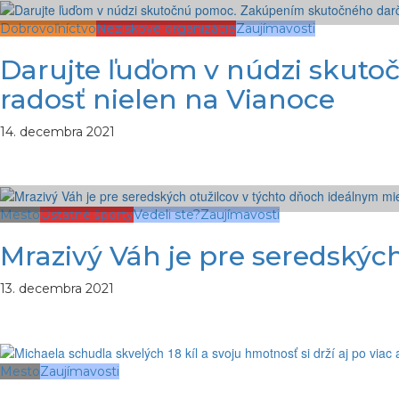
Dobrovoľníctvo
Neziskové organizácie
Zaujímavosti
Darujte ľuďom v núdzi skut
radosť nielen na Vianoce
14. decembra 2021
Mesto
Ostatné športy
Vedeli ste?
Zaujímavosti
Mrazivý Váh je pre seredskýc
13. decembra 2021
Mesto
Zaujímavosti