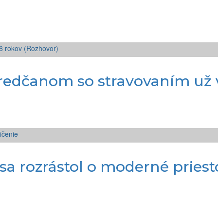
dčanom so stravovaním už vi
 rozrástol o moderné priesto