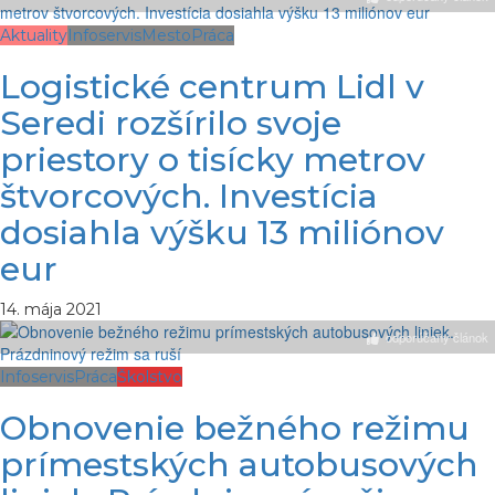
Aktuality
Infoservis
Mesto
Práca
Logistické centrum Lidl v
Seredi rozšírilo svoje
priestory o tisícky metrov
štvorcových. Investícia
dosiahla výšku 13 miliónov
eur
14. mája 2021
odporúčaný článok
Infoservis
Práca
Školstvo
Obnovenie bežného režimu
prímestských autobusových