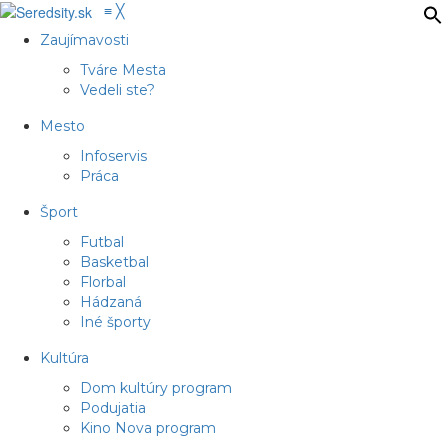
≡
╳
Zaujímavosti
Tváre Mesta
Vedeli ste?
Mesto
Infoservis
Práca
Šport
Futbal
Basketbal
Florbal
Hádzaná
Iné športy
Kultúra
Dom kultúry program
Podujatia
Kino Nova program