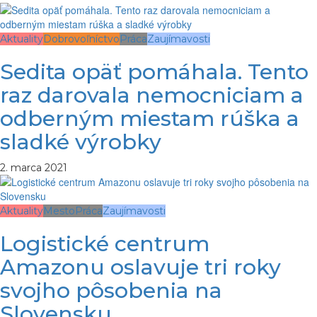
Aktuality
Dobrovoľníctvo
Práca
Zaujímavosti
Sedita opäť pomáhala. Tento
raz darovala nemocniciam a
odberným miestam rúška a
sladké výrobky
2. marca 2021
Aktuality
Mesto
Práca
Zaujímavosti
Logistické centrum
Amazonu oslavuje tri roky
svojho pôsobenia na
Slovensku