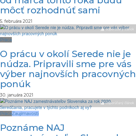
od marca tohto roka budú
môcť rozhodnúť sami
5. februára 2021
odporúčaný článok
Práca
O prácu v okolí Serede nie je
núdza. Pripravili sme pre vás
výber najnovších pracovných
ponúk
30. januára 2021
odporúčaný článok
Práca
Zaujímavosti
Poznáme NAJ