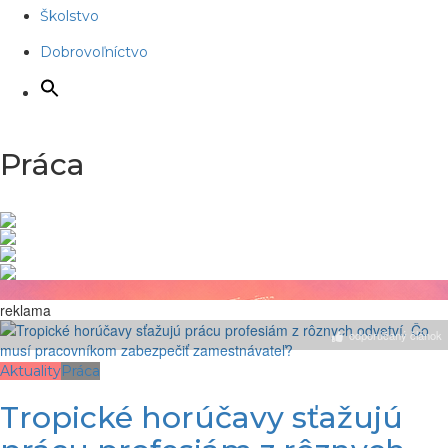
Školstvo
Dobrovoľníctvo
Práca
reklama
odporúčaný článok
Aktuality
Práca
Tropické horúčavy sťažujú