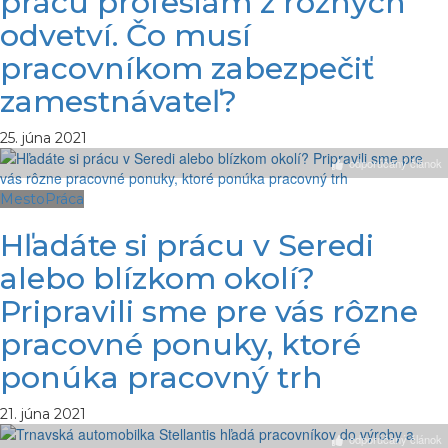
prácu profesiám z rôznych
odvetví. Čo musí
pracovníkom zabezpečiť
zamestnávateľ?
25. júna 2021
odporúčaný článok
Mesto
Práca
Hľadáte si prácu v Seredi
alebo blízkom okolí?
Pripravili sme pre vás rôzne
pracovné ponuky, ktoré
ponúka pracovný trh
21. júna 2021
odporúčaný článok