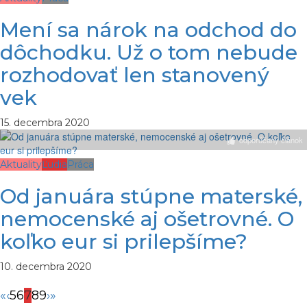
Mení sa nárok na odchod do
dôchodku. Už o tom nebude
rozhodovať len stanovený
vek
15. decembra 2020
odporúčaný článok
Aktuality
Ľudia
Práca
Od januára stúpne materské,
nemocenské aj ošetrovné. O
koľko eur si prilepšíme?
10. decembra 2020
«
‹
5
6
7
8
9
›
»