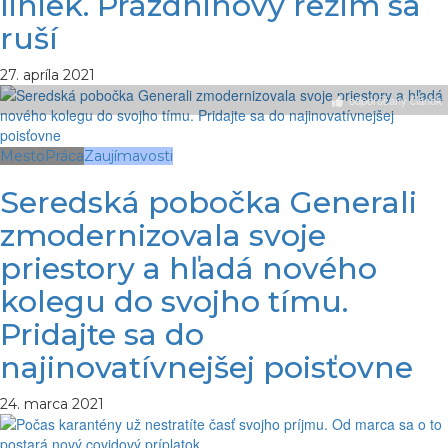
liniek. Prázdninový režim sa
ruší
27. apríla 2021
odporúčaný článok
Mesto
Práca
Zaujímavosti
Seredská pobočka Generali
zmodernizovala svoje
priestory a hľadá nového
kolegu do svojho tímu.
Pridajte sa do
najinovatívnejšej poisťovne
24. marca 2021