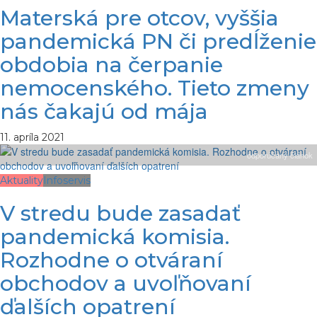
Materská pre otcov, vyššia
pandemická PN či predĺženie
obdobia na čerpanie
nemocenského. Tieto zmeny
nás čakajú od mája
11. apríla 2021
odporúčaný článok
Aktuality
Infoservis
V stredu bude zasadať
pandemická komisia.
Rozhodne o otváraní
obchodov a uvoľňovaní
ďalších opatrení