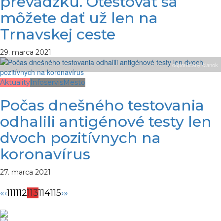
prevádzku. Otestovať sa
môžete dať už len na
Trnavskej ceste
29. marca 2021
odporúčaný článok
Aktuality
Infoservis
Mesto
Počas dnešného testovania
odhalili antigénové testy len
dvoch pozitívnych na
koronavírus
27. marca 2021
«
‹
111
112
113
114
115
›
»