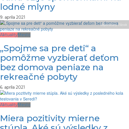
lodné mlyny
9. apríla 2021
odporúčaný článok
Aktuality
Mesto
„Spojme sa pre deti“ a
pomôžme vyzbierať deťom
bez domova peniaze na
rekreačné pobyty
6. apríla 2021
Aktuality
Mesto
Miera pozitivity mierne
stúpla. Aké sú výsledky z