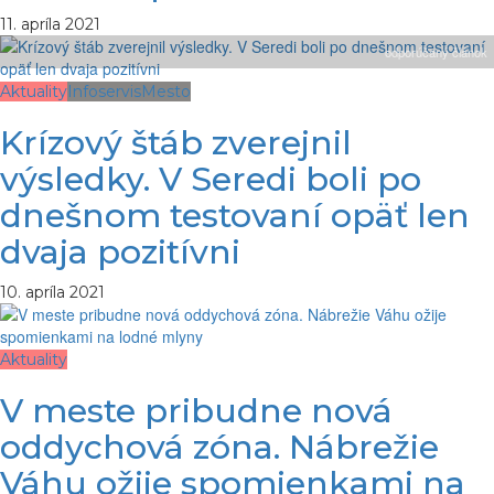
11. apríla 2021
odporúčaný článok
Aktuality
Infoservis
Mesto
Krízový štáb zverejnil
výsledky. V Seredi boli po
dnešnom testovaní opäť len
dvaja pozitívni
10. apríla 2021
Aktuality
V meste pribudne nová
oddychová zóna. Nábrežie
Váhu ožije spomienkami na