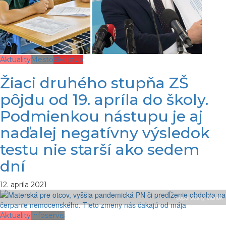
Aktuality
Mesto
Školstvo
Žiaci druhého stupňa ZŠ
pôjdu od 19. apríla do školy.
Podmienkou nástupu je aj
naďalej negatívny výsledok
testu nie starší ako sedem
dní
12. apríla 2021
odporúčaný článok
Aktuality
Infoservis