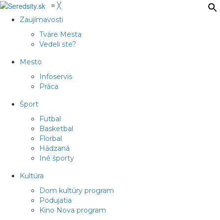
≡
╳
Zaujímavosti
Tváre Mesta
Vedeli ste?
Mesto
Infoservis
Práca
Šport
Futbal
Basketbal
Florbal
Hádzaná
Iné športy
Kultúra
Dom kultúry program
Podujatia
Kino Nova program