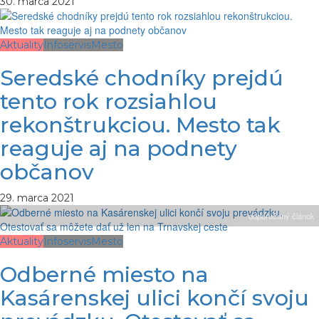
30. marca 2021
Aktuality
Infoservis
Mesto
Seredské chodníky prejdú
tento rok rozsiahlou
rekonštrukciou. Mesto tak
reaguje aj na podnety
občanov
29. marca 2021
odporúčaný článok
Aktuality
Infoservis
Mesto
Odberné miesto na
Kasárenskej ulici končí svoju