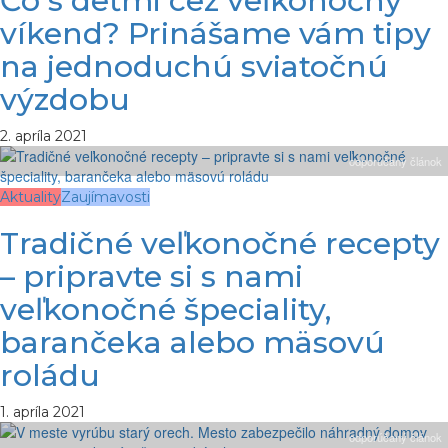
Čo s deťmi cez veľkonočný
víkend? Prinášame vám tipy
na jednoduchú sviatočnú
výzdobu
2. apríla 2021
odporúčaný článok
Aktuality
Zaujímavosti
Tradičné veľkonočné recepty
– pripravte si s nami
veľkonočné špeciality,
barančeka alebo mäsovú
roládu
1. apríla 2021
odporúčaný článok