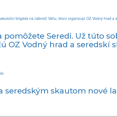
 pomôžete Seredi. Už túto so
jú OZ Vodný hrad a seredskí s
a seredským skautom nové la