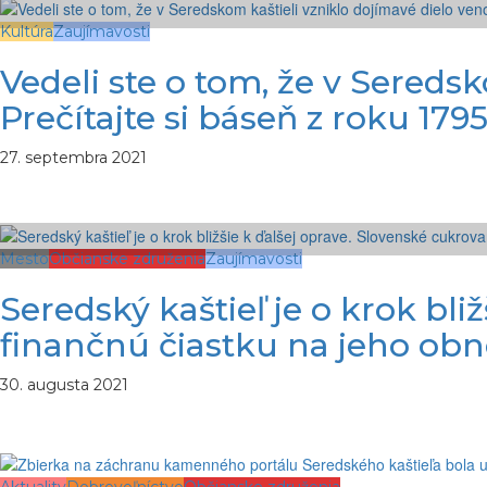
Kultúra
Zaujímavosti
Vedeli ste o tom, že v Sereds
Prečítajte si báseň z roku 179
27. septembra 2021
Mesto
Občianske združenia
Zaujímavosti
Seredský kaštieľ je o krok bliž
finančnú čiastku na jeho ob
30. augusta 2021
Aktuality
Dobrovoľníctvo
Občianske združenia