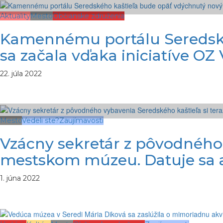
Aktuality
Mesto
Občianske združenia
Kamennému portálu Seredskéh
sa začala vďaka iniciatíve OZ
22. júla 2022
Mesto
Vedeli ste?
Zaujímavosti
Vzácny sekretár z pôvodného 
mestskom múzeu. Datuje sa a
1. júna 2022