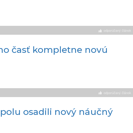
odporúčaný článok
jeho časť kompletne novú
odporúčaný článok
polu osadili nový náučný