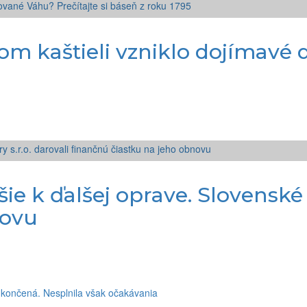
kom kaštieli vzniklo dojímavé
5
šie k ďalšej oprave. Slovenské 
novu