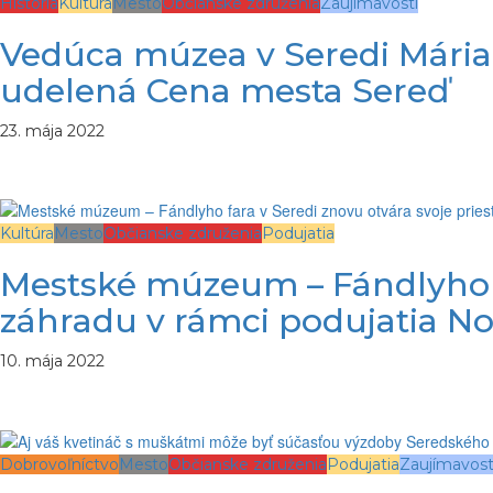
História
Kultúra
Mesto
Občianske združenia
Zaujímavosti
Vedúca múzea v Seredi Mária D
udelená Cena mesta Sereď
23. mája 2022
Kultúra
Mesto
Občianske združenia
Podujatia
Mestské múzeum – Fándlyho fa
záhradu v rámci podujatia No
10. mája 2022
Dobrovoľníctvo
Mesto
Občianske združenia
Podujatia
Zaujímavost