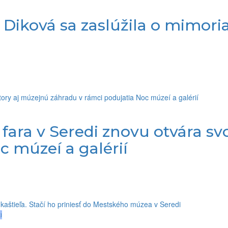
iková sa zaslúžila o mimoriad
ra v Seredi znovu otvára svo
c múzeí a galérií
i