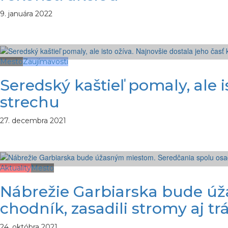
9. januára 2022
Mesto
Zaujímavosti
Seredský kaštieľ pomaly, ale 
strechu
27. decembra 2021
Aktuality
Mesto
Nábrežie Garbiarska bude úž
chodník, zasadili stromy aj trá
24. októbra 2021