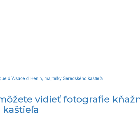
ôžete vidieť fotografie kňaž
 kaštieľa