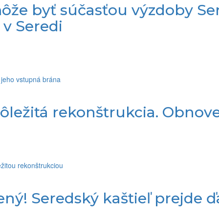
ôže byť súčasťou výzdoby Ser
v Seredi
 dôležitá rekonštrukcia. Obno
ý! Seredský kaštieľ prejde ď