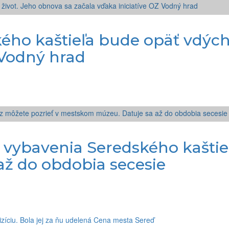
o kaštieľa bude opäť vdýchn
 Vodný hrad
vybavenia Seredského kaštieľa
ž do obdobia secesie