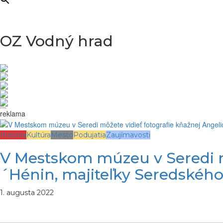
OZ Vodný hrad
reklama
História
Kultúra
Mesto
Podujatia
Zaujímavosti
V Mestskom múzeu v Seredi m
´Hénin, majiteľky Seredského
1. augusta 2022