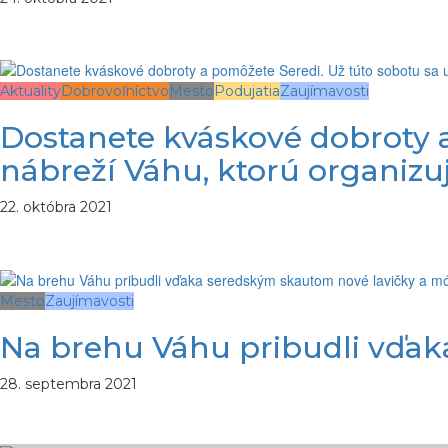
Aktuality
Dobrovoľníctvo
Mesto
Podujatia
Zaujímavosti
Dostanete kváskové dobroty a
nábreží Váhu, ktorú organizu
22. októbra 2021
Mesto
Zaujímavosti
Na brehu Váhu pribudli vďak
28. septembra 2021