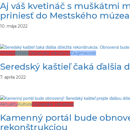
Aj váš kvetináč s muškátmi m
priniesť do Mestského múzea 
10. mája 2022
História
Mesto
Občianske združenia
Zaujímavosti
Seredský kaštieľ čaká ďalšia
7. apríla 2022
Aktuality
Kultúra
Občianske združenia
Kamenný portál bude obnoven
rekonštrukciou