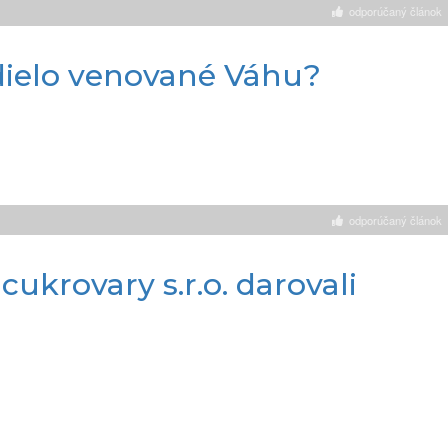
odporúčaný článok
 dielo venované Váhu?
odporúčaný článok
cukrovary s.r.o. darovali