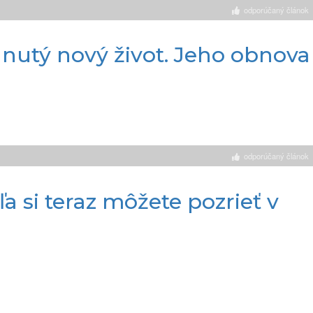
odporúčaný článok
utý nový život. Jeho obnova
odporúčaný článok
 si teraz môžete pozrieť v